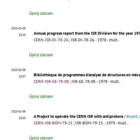
Úplný záznam
2023-02-08
Annual progress report from the ISR Division for the year 19
18:10
CERN-ISR-DI-78-26
;
ISR-DI-78-26
.
- 1978 - mult..
Úplný záznam
2023-02-08
Bibliothèque de programmes d'analyse de structures en méc
18:07
CERN-ISR-GE-78-08
;
ISR-GE-78-08
.
- 1978 - mult..
Úplný záznam
2023-02-08
A Project to operate the CERN ISR with antiprotons
/
Bryant, 
18:05
CERN-ISR-BOM-79-15
;
ISR-BOM-79-15
.
- 1979 - mult..
Úplný záznam