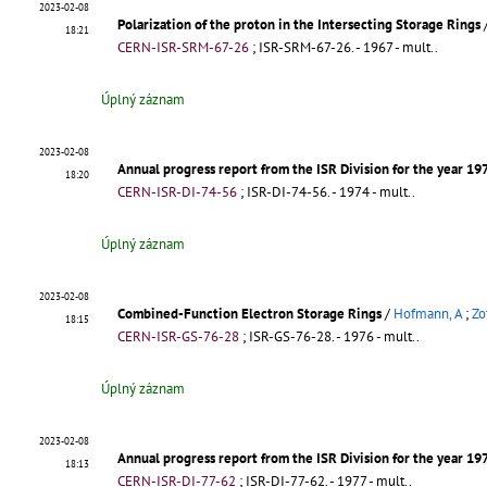
2023-02-08
Polarization of the proton in the Intersecting Storage Rings
18:21
CERN-ISR-SRM-67-26
;
ISR-SRM-67-26
.
- 1967 - mult..
Úplný záznam
2023-02-08
Annual progress report from the ISR Division for the year 19
18:20
CERN-ISR-DI-74-56
;
ISR-DI-74-56
.
- 1974 - mult..
Úplný záznam
2023-02-08
Combined-Function Electron Storage Rings
/
Hofmann, A
;
Zo
18:15
CERN-ISR-GS-76-28
;
ISR-GS-76-28
.
- 1976 - mult..
Úplný záznam
2023-02-08
Annual progress report from the ISR Division for the year 19
18:13
CERN-ISR-DI-77-62
;
ISR-DI-77-62
.
- 1977 - mult..