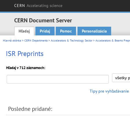
CERN
Accelerating science
CERN Document Server
Hľadaj
Pridaj
Pomoc
Personalizácia
Main menu
Hlavná stránka
>
CERN Departments
>
Accelerators & Technology Sector
>
Accelerators & Beams Prepr
ISR Preprints
Hľadaj v 712 záznamoch:
Tipy pre vyhľadávanie
Posledne pridané: