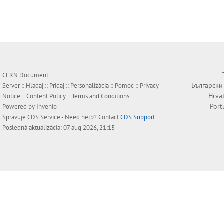
CERN Document
Български
Server ::
Hľadaj
::
Pridaj
::
Personalizácia
::
Pomoc
::
Privacy
Hrva
Notice
::
Content Policy
::
Terms and Conditions
Port
Powered by
Invenio
Spravuje
CDS Service
- Need help? Contact
CDS Support
.
Posledná aktualizácia: 07 aug 2026, 21:15