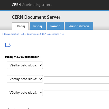
CERN
Accelerating science
CERN Document Server
Hľadaj
Pridaj
Pomoc
Personalizácia
Main menu
Hlavná stránka
>
CERN Experiments
>
LEP Experiments
> L3
L3
Hľadaj v 2,015 záznamoch: