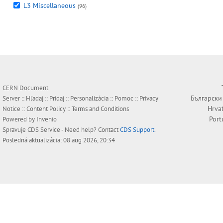
L3 Miscellaneous
(96)
CERN Document
Български
Server ::
Hľadaj
::
Pridaj
::
Personalizácia
::
Pomoc
::
Privacy
Hrva
Notice
::
Content Policy
::
Terms and Conditions
Port
Powered by
Invenio
Spravuje
CDS Service
- Need help? Contact
CDS Support
.
Posledná aktualizácia: 08 aug 2026, 20:34