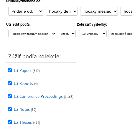
Pridané/zmenené od:
Utriediť podľa:
Zobraziť výsledky:
Zúžiť podľa kolekciе:
L3 Papers
(317)
L3 Reports
(4)
L3 Conference Proceedings
(1,163)
L3 Notes
(50)
L3 Theses
(414)