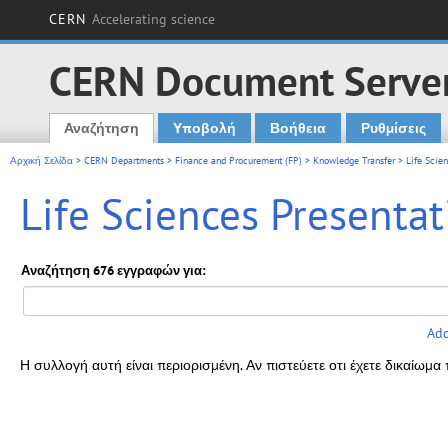
CERN
Accelerating science
CERN Document Serve
Αναζήτηση
Υποβολή
Βοήθεια
Ρυθμίσεις
Main menu
Αρχική Σελίδα
>
CERN Departments
>
Finance and Procurement (FP)
>
Knowledge Transfer
>
Life Scie
Life Sciences Presentat
Αναζήτηση 676 εγγραφών για:
Add
Η συλλογή αυτή είναι περιορισμένη. Αν πιστεύετε οτι έχετε δικαίω