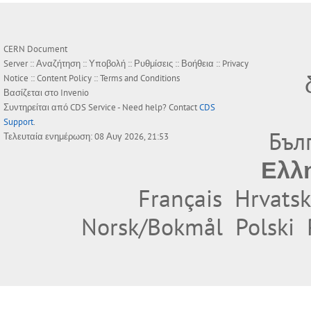
CERN Document
Server ::
Αναζήτηση
::
Υποβολή
::
Ρυθμίσεις
::
Βοήθεια
::
Privacy
Notice
::
Content Policy
::
Terms and Conditions
Βασίζεται στο
Invenio
Συντηρείται από
CDS Service
- Need help? Contact
CDS
Support
.
Бъл
Τελευταία ενημέρωση: 08 Αυγ 2026, 21:53
Ελλ
Français
Hrvatsk
Norsk/Bokmål
Polski