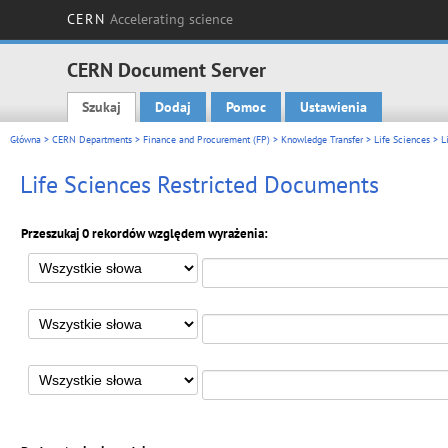
CERN
Accelerating science
CERN Document Server
Szukaj
Dodaj
Pomoc
Ustawienia
Main menu
Główna
>
CERN Departments
>
Finance and Procurement (FP)
>
Knowledge Transfer
>
Life Sciences
> Li
Life Sciences Restricted Documents
Przeszukaj 0 rekordów względem wyrażenia: