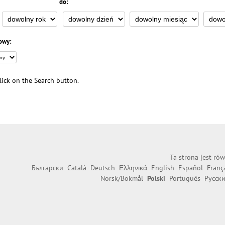
do:
owy:
 click on the Search button.
Ta strona jest ró
Български
Català
Deutsch
Ελληνικά
English
Español
Franç
Norsk/Bokmål
Polski
Português
Русск