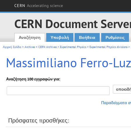
CERN
Accelerating science
CERN Document Serve
Αναζήτηση
Υποβολή
Βοήθεια
Ρυθμίσεις
Main menu
Αρχική Σελίδα
>
Archives
>
CERN Archives
>
Experimental Physics
>
Experimental Physics divisions
> 
Massimiliano Ferro-Luzz
Αναζήτηση 100 εγγραφών για:
Παραδείγματα α
Πρόσφατες προσθήκες: