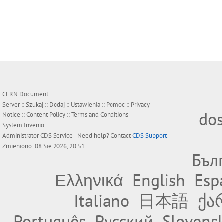
CERN Document
Server ::
Szukaj
::
Dodaj
::
Ustawienia
::
Pomoc
::
Privacy
do
Notice
::
Content Policy
::
Terms and Conditions
System
Invenio
Administrator
CDS Service
- Need help? Contact
CDS Support
.
Zmieniono: 08 Sie 2026, 20:51
Бъл
Ελληνικά
English
Esp
Italiano
日本語
ქა
Português
Русский
Slovens