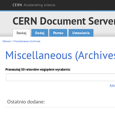
CERN
Accelerating science
CERN Document Serve
Szukaj
Dodaj
Pomoc
Ustawienia
Main menu
Główna
> Miscellaneous (Archives)
Miscellaneous (Archive
Przeszukaj 50 rekordów względem wyrażenia:
Add
Ostatnio dodane: