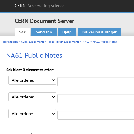
CERN
Accelerating science
CERN Document Server
Søk
Send inn
Hjelp
Brukerinnstillinger
Main menu
Hovedsiden
>
CERN Experiments
>
Fixed Target Experiments
>
NA61
> NA61 Public Notes
NA61 Public Notes
Søk blant 0 elementer etter: