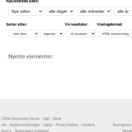
Nye/endrede siden:
Sorter etter:
Vis resultater:
Visningsformat:
Nyeste elementer:
CERN Document Server ::
Søk
::
Send
Български
inn
::
Brukerinnstillinger
::
Hjelp
::
Privacy Notice
::
Content
Hrvat
Policy
::
Terms and Conditions