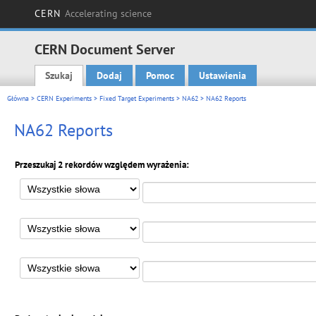
CERN
Accelerating science
CERN Document Server
Szukaj
Dodaj
Pomoc
Ustawienia
Main menu
Główna
>
CERN Experiments
>
Fixed Target Experiments
>
NA62
> NA62 Reports
NA62 Reports
Przeszukaj 2 rekordów względem wyrażenia: