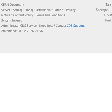
Ta s
CERN Document
Български
Server ::
Szukaj
::
Dodaj
::
Ustawienia
::
Pomoc
::
Privacy
Hrva
Notice
::
Content Policy
::
Terms and Conditions
Por
System
Invenio
Administrator
CDS Service
- Need help? Contact
CDS Support
.
Zmieniono: 08 Sie 2026, 21:56