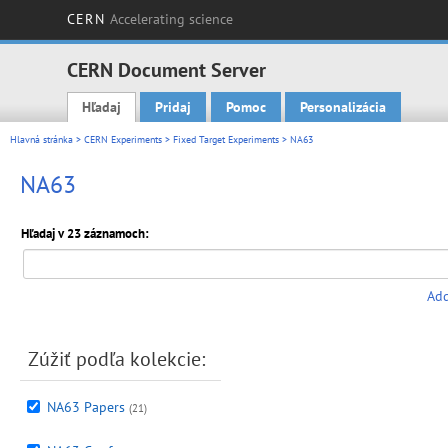
CERN
Accelerating science
CERN Document Server
Hľadaj
Pridaj
Pomoc
Personalizácia
Main menu
Hlavná stránka
>
CERN Experiments
>
Fixed Target Experiments
> NA63
NA63
Hľadaj v 23 záznamoch:
Add
Zúžiť podľa kolekciе:
NA63 Papers
(21)