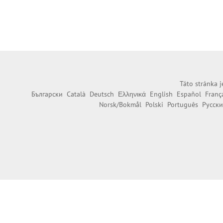
Táto stránka j
Български
Català
Deutsch
Ελληνικά
English
Español
Franç
Norsk/Bokmål
Polski
Português
Русск