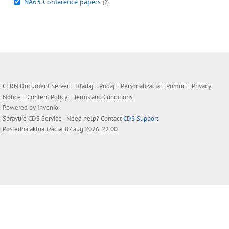
NA63 Conference papers
(2)
CERN Document Server ::
Hľadaj
::
Pridaj
::
Personalizácia
::
Pomoc
::
Privacy
Notice
::
Content Policy
::
Terms and Conditions
Powered by
Invenio
Spravuje
CDS Service
- Need help? Contact
CDS Support
.
Posledná aktualizácia: 07 aug 2026, 22:00