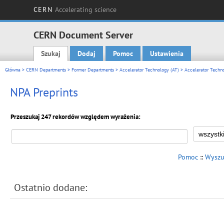
CERN
Accelerating science
CERN Document Server
Szukaj
Dodaj
Pomoc
Ustawienia
Main menu
Główna
>
CERN Departments
>
Former Departments
>
Accelerator Technology (AT)
>
Accelerator Techno
NPA Preprints
Przeszukaj 247 rekordów względem wyrażenia:
Pomoc
::
Wyszu
Ostatnio dodane: