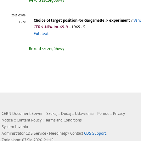
Rekord szczegółowy
2015-07-06
ν
Choice of target position for Gargamelle
experiment
/
Venu
ν
13:20
CERN-NPA-Int-69-9
.
- 1969 - 5.
Full text
Rekord szczegółowy
CERN Document Server ::
Szukaj
::
Dodaj
::
Ustawienia
::
Pomoc
::
Privacy
Notice
::
Content Policy
::
Terms and Conditions
System
Invenio
Administrator
CDS Service
- Need help? Contact
CDS Support
.
Zmieniono: 07 Sie 2026, 21:15