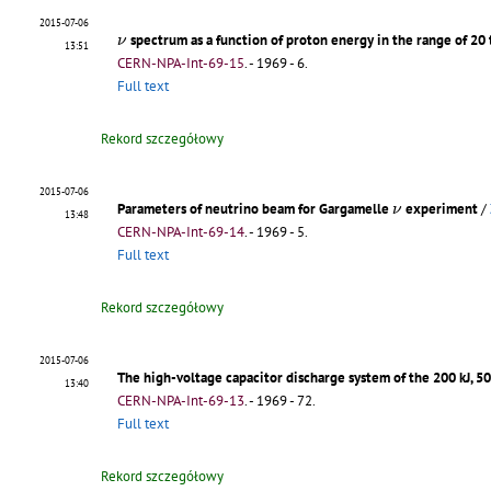
2015-07-06
ν
spectrum as a function of proton energy in the range of 20
ν
13:51
CERN-NPA-Int-69-15
.
- 1969 - 6.
Full text
Rekord szczegółowy
2015-07-06
ν
Parameters of neutrino beam for Gargamelle
experiment
/
ν
13:48
CERN-NPA-Int-69-14
.
- 1969 - 5.
Full text
Rekord szczegółowy
2015-07-06
The high-voltage capacitor discharge system of the 200 kJ, 5
13:40
CERN-NPA-Int-69-13
.
- 1969 - 72.
Full text
Rekord szczegółowy