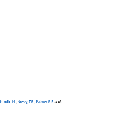
Nikolic, M
;
Novey, T B
;
Palmer, R B
et al.