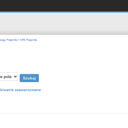
logy Preprints
> NPA Preprints
kiwanie zaawansowane