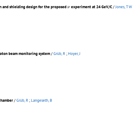
ν
n and shielding design for the proposed
experiment at 24 GeV/C
/
Jones, T W
ν
proton beam monitoring system
/
Grüb, R
;
Hoyer, J
chamber
/
Grüb, R
;
Langeseth, B