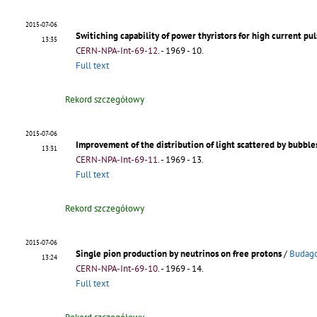
2015-07-06
Switiching capability of power thyristors for high current pul
13:35
CERN-NPA-Int-69-12
.
- 1969 - 10.
Full text
Rekord szczegółowy
2015-07-06
Improvement of the distribution of light scattered by bubbl
13:31
CERN-NPA-Int-69-11
.
- 1969 - 13.
Full text
Rekord szczegółowy
2015-07-06
Single pion production by neutrinos on free protons
/
Budago
13:24
CERN-NPA-Int-69-10
.
- 1969 - 14.
Full text