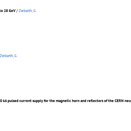
 to 28 GeV
/
Ziebarth, G
Ziebarth, G
00 kA pulsed current supply for the magnetic horn and reflectors of the CERN ne