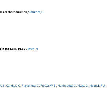
ses of short duration
/
Pflumm, H
es in the CERN HLBC
/
Price, M
v, I
;
Cundy, D C
;
Franzinetti, C
;
Fretter, W B
;
Manfredotti, C
;
Myatt, G
;
Nezrick, F A
;