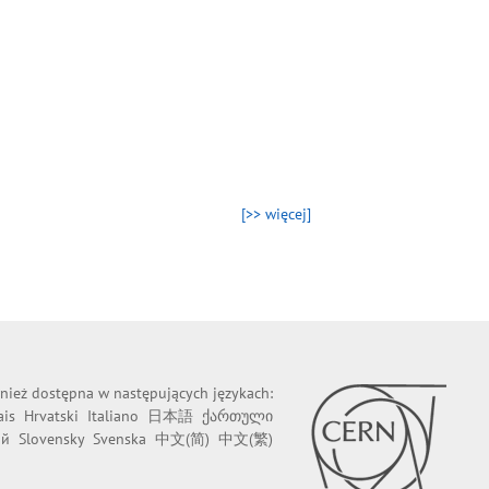
[>> więcej]
wnież dostępna w następujących językach:
ais
Hrvatski
Italiano
日本語
ქართული
ий
Slovensky
Svenska
中文(简)
中文(繁)