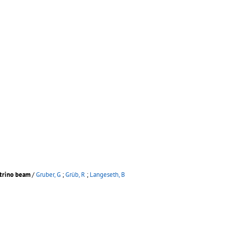
utrino beam
/
Gruber, G
;
Grüb, R
;
Langeseth, B