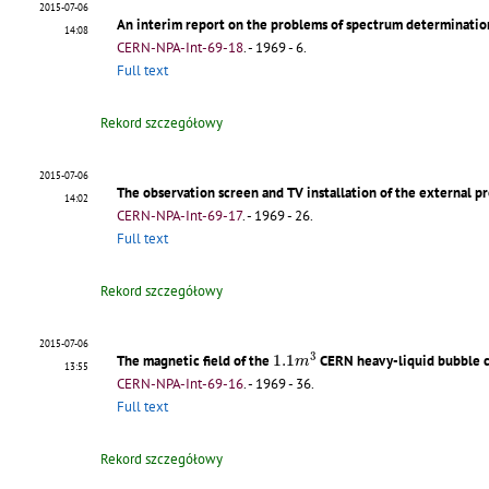
2015-07-06
An interim report on the problems of spectrum determinatio
14:08
CERN-NPA-Int-69-18
.
- 1969 - 6.
Full text
Rekord szczegółowy
2015-07-06
The observation screen and TV installation of the external 
14:02
CERN-NPA-Int-69-17
.
- 1969 - 26.
Full text
Rekord szczegółowy
2015-07-06
1.1
m
3
3
1.1
The magnetic field of the
CERN heavy-liquid bubble 
m
13:55
CERN-NPA-Int-69-16
.
- 1969 - 36.
Full text
Rekord szczegółowy