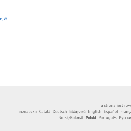
s, W
Ta strona jest ró
Български
Català
Deutsch
Ελληνικά
English
Español
Franç
Norsk/Bokmål
Polski
Português
Русск