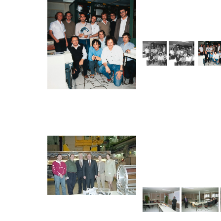
168/E emulator online fo
07:34
Five 168/E processors and 
May 1983
Tirage(s)
: 4
© CERN
Rekord szczegółowy
2026-06-12
Canadian Ambassador to 
09:41
Marchi, visiting CERN
Visit of H.E
[...]
Feb 2000
Tirage(s)
: 21
© CERN
>>