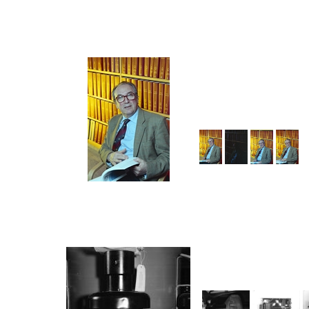
Rekord szczegółowy
2026-06-09
Prof. Luciano Maiani, Di
17:10
January 1999 to Decembe
Luciano Maiani in the CERN
8 Mar 1999
Tirage(s)
: 15
© CERN
Rekord szczegółowy
2026-03-30
Mixed album—to be sorte
11:27
27 Sep 1961
Tirage(s)
: 29