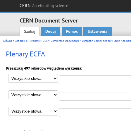
CERN
Accelerating science
CERN Document Server
Szukaj
Dodaj
Pomoc
Ustawienia
Main menu
Główna
>
Articles & Preprints
>
CERN Committee Documents
>
European Committee for Future Accelera
Plenary ECFA
Przeszukaj 497 rekordów względem wyrażenia: