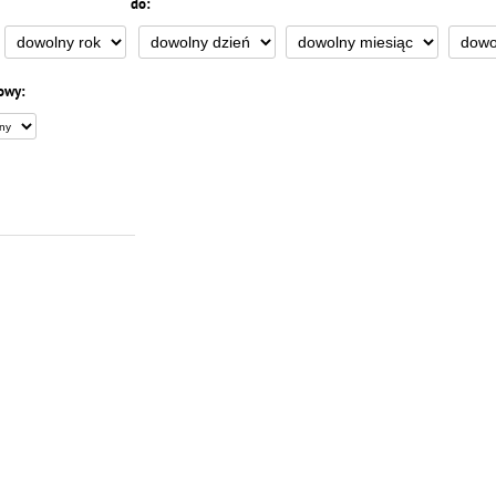
do:
owy: