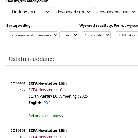
Dodany/zmieniony dnia:
Sortuj według:
Wyświetl rezultaty:
Format wyjści
Ostatnio dodane:
ECFA Newsletter 16th
2026-02-02
ECFA Newsletter 16th
15:29
117th Plenary ECFA meeting ; 2025
English:
PDF
Rekord szczegółowy
ECFA Newsletter 15th
2025-08-08
ECFA Newsletter 15th
16:32