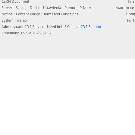
Ta s
CERN Document
Български
Server ::
Szukaj
::
Dodaj
::
Ustawienia
::
Pomoc
::
Privacy
Hrva
Notice
::
Content Policy
::
Terms and Conditions
Por
System
Invenio
Administrator
CDS Service
- Need help? Contact
CDS Support
.
Zmieniono: 09 Sie 2026, 22:52