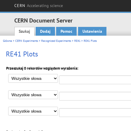
CERN
Accelerating science
CERN Document Server
Szukaj
Dodaj
Pomoc
Ustawienia
Main menu
Główna
>
CERN Experiments
>
Recognized Experiments
>
RE41
> RE41 Plots
RE41 Plots
Przeszukaj 0 rekordów względem wyrażenia: