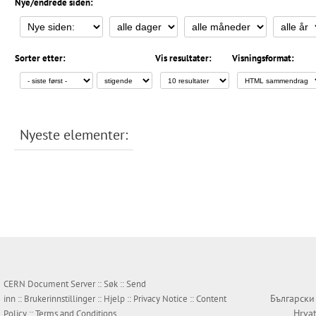
Nye/endrede siden:
Sorter etter:
Vis resultater:
Visningsformat:
Nyeste elementer:
CERN Document Server ::
Søk
::
Send
Български
inn
::
Brukerinnstillinger
::
Hjelp
::
Privacy Notice
::
Content
Hrvat
Policy
::
Terms and Conditions