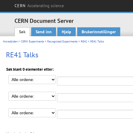
CERN
Accelerating science
CERN Document Server
Søk
Send inn
Hjelp
Brukerinnstillinger
Main menu
Hovedsiden
>
CERN Experiments
>
Recognized Experiments
>
RE41
> RE41 Talks
RE41 Talks
Søk blant 0 elementer etter: