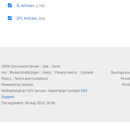
SL Articles
(1,788)
SPS Articles
(309)
CERN Document Server ::
Søk
::
Send
Български
inn
::
Brukerinnstillinger
::
Hjelp
::
Privacy Notice
::
Content
Hrvat
Policy
::
Terms and Conditions
Por
Powered by
Invenio
Vedlikeholdt av
CDS Service
- Need help? Contact
CDS
Support
.
Sist oppdatert: 08 aug 2026, 20:36