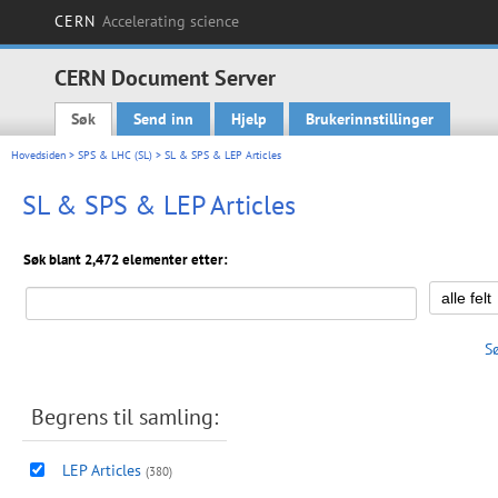
CERN
Accelerating science
CERN Document Server
Søk
Send inn
Hjelp
Brukerinnstillinger
Main menu
Hovedsiden
>
SPS & LHC (SL)
> SL & SPS & LEP Articles
SL & SPS & LEP Articles
Søk blant 2,472 elementer etter:
S
Begrens til samling:
LEP Articles
(380)