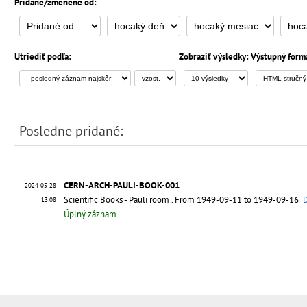
Pridané/zmenené od:
Utriediť podľa:
Zobraziť výsledky:
Výstupný form
Posledne pridané:
CERN-ARCH-PAULI-BOOK-001
2024-05-28
Scientific Books - Pauli room
. From 1949-09-11 to 1949-09-16
D
13:08
Úplný záznam