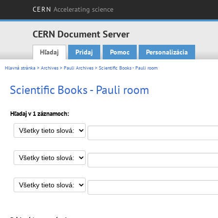
CERN
Accelerating science
CERN Document Server
Hľadaj
Pridaj
Pomoc
Personalizácia
Main menu
Hlavná stránka
>
Archives
>
Pauli Archives
> Scientific Books - Pauli room
Scientific Books - Pauli room
Hľadaj v 1 záznamoch: