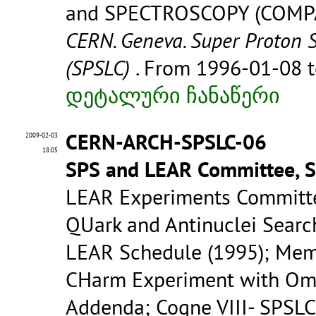
and SPECTROSCOPY (COMPASS
CERN. Geneva. Super Proton 
(SPSLC)
. From 1996-01-08 
დეტალური ჩანაწერი
CERN-ARCH-SPSLC-06
2009-02-03
18:05
SPS and LEAR Committee, 
LEAR Experiments Committee;
QUark and Antinuclei Search
LEAR Schedule (1995); Mem
CHarm Experiment with Om
Addenda; Cogne VIII- SPSLC