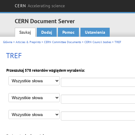
CERN
Accelerating science
CERN Document Server
Szukaj
Dodaj
Pomoc
Ustawienia
Main menu
Główna
>
Articles & Preprints
>
CERN Committee Documents
>
CERN Council bodies
> TREF
TREF
Przeszukaj 578 rekordów względem wyrażenia: