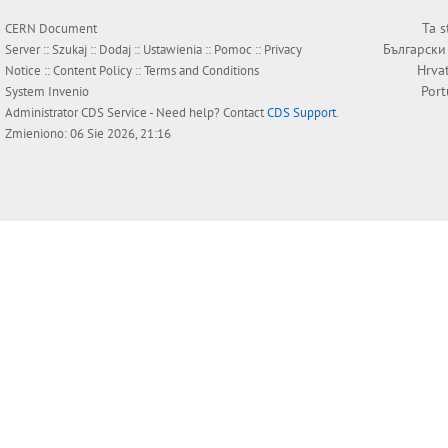
Ta s
CERN Document
Български
Server ::
Szukaj
::
Dodaj
::
Ustawienia
::
Pomoc
::
Privacy
Hrva
Notice
::
Content Policy
::
Terms and Conditions
Por
System
Invenio
Administrator
CDS Service
- Need help? Contact
CDS Support
.
Zmieniono: 06 Sie 2026, 21:16