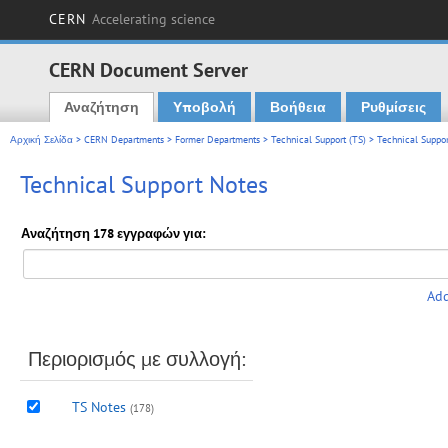
CERN
Accelerating science
CERN Document Server
Αναζήτηση
Υποβολή
Βοήθεια
Ρυθμίσεις
Main menu
Αρχική Σελίδα
>
CERN Departments
>
Former Departments
>
Technical Support (TS)
> Technical Suppor
Technical Support Notes
Αναζήτηση 178 εγγραφών για:
Add
Περιορισμός με συλλογή:
TS Notes
(178)