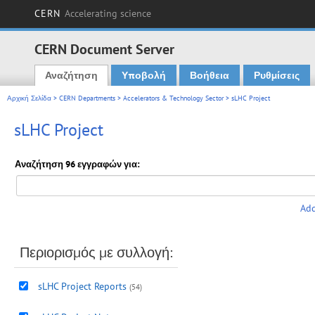
CERN
Accelerating science
CERN Document Server
Αναζήτηση
Υποβολή
Βοήθεια
Ρυθμίσεις
Main menu
Αρχική Σελίδα
>
CERN Departments
>
Accelerators & Technology Sector
> sLHC Project
sLHC Project
Αναζήτηση 96 εγγραφών για:
Add
Περιορισμός με συλλογή:
sLHC Project Reports
(54)