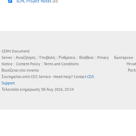
sLHC Project Notes
(42)
CERN Document
Български
Server ::
Αναζήτηση
::
Υποβολή
::
Ρυθμίσεις
::
Βοήθεια
::
Privacy
Hrva
Notice
::
Content Policy
::
Terms and Conditions
Por
Βασίζεται στο
Invenio
Συντηρείται από
CDS Service
- Need help? Contact
CDS
Support
.
Τελευταία ενημέρωση: 08 Αυγ 2026, 20:54