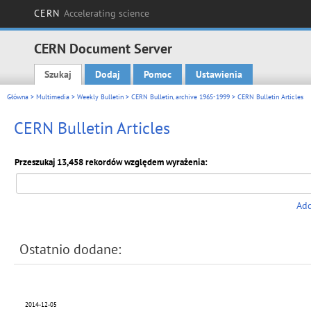
CERN
Accelerating science
CERN Document Server
Szukaj
Dodaj
Pomoc
Ustawienia
Main menu
Główna
>
Multimedia
>
Weekly Bulletin
>
CERN Bulletin, archive 1965-1999
> CERN Bulletin Articles
CERN Bulletin Articles
Przeszukaj 13,458 rekordów względem wyrażenia:
Add
Ostatnio dodane:
2014-12-05