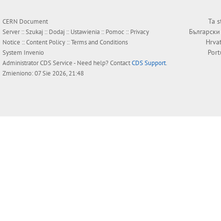
Ta s
CERN Document
Български
Server ::
Szukaj
::
Dodaj
::
Ustawienia
::
Pomoc
::
Privacy
Hrva
Notice
::
Content Policy
::
Terms and Conditions
Por
System
Invenio
Administrator
CDS Service
- Need help? Contact
CDS Support
.
Zmieniono: 07 Sie 2026, 21:48