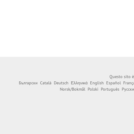
Questo sito è
Български
Català
Deutsch
Ελληνικά
English
Español
Franç
Norsk/Bokmål
Polski
Português
Русск