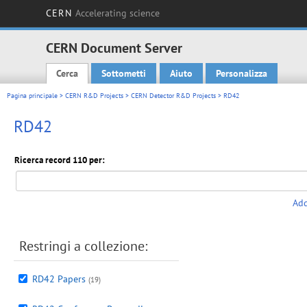
CERN
Accelerating science
CERN Document Server
Cerca
Sottometti
Aiuto
Personalizza
Main menu
Pagina principale
>
CERN R&D Projects
>
CERN Detector R&D Projects
> RD42
RD42
Ricerca record 110 per:
Add
Restringi a collezione:
RD42 Papers
(19)