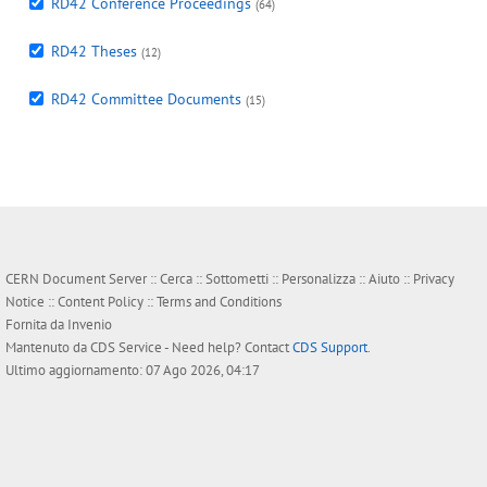
RD42 Conference Proceedings
(64)
RD42 Theses
(12)
RD42 Committee Documents
(15)
CERN Document Server ::
Cerca
::
Sottometti
::
Personalizza
::
Aiuto
::
Privacy
Notice
::
Content Policy
::
Terms and Conditions
Fornita da
Invenio
Mantenuto da
CDS Service
- Need help? Contact
CDS Support
.
Ultimo aggiornamento: 07 Ago 2026, 04:17