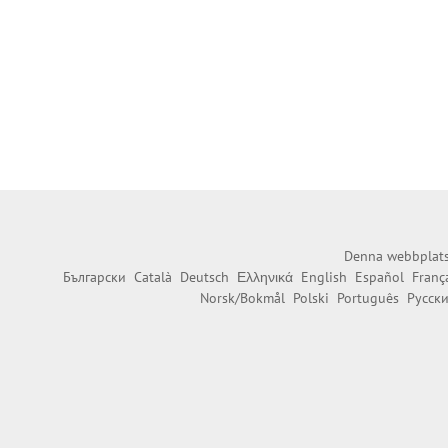
Denna webbplats 
Български
Català
Deutsch
Ελληνικά
English
Español
Franç
Norsk/Bokmål
Polski
Português
Русск