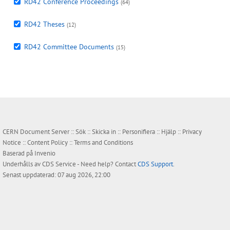
RD42 Conference Proceedings
(64)
RD42 Theses
(12)
RD42 Committee Documents
(15)
CERN Document Server ::
Sök
::
Skicka in
::
Personifiera
::
Hjälp
::
Privacy
Notice
::
Content Policy
::
Terms and Conditions
Baserad på
Invenio
Underhålls av
CDS Service
- Need help? Contact
CDS Support
.
Senast uppdaterad: 07 aug 2026, 22:00