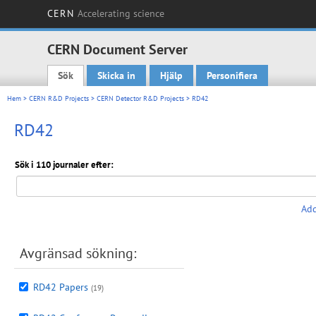
CERN
Accelerating science
CERN Document Server
Sök
Skicka in
Hjälp
Personifiera
Main menu
Hem
>
CERN R&D Projects
>
CERN Detector R&D Projects
> RD42
RD42
Sök i 110 journaler efter:
Add
Avgränsad sökning:
RD42 Papers
(19)