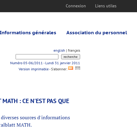
Connexion
Liens utiles
Informations générales
Association du personnel
english
| français
Numéro 05-06/2011 - Lundi 31 janvier 2011
Version imprimable
- S'abonner:
 MATH : CE N'EST PAS QUE
diverses sources d'informations
ralblatt MATH.