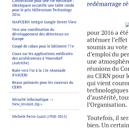
L’innovation pour une vie meilleure :
redémarrage réu
IdeaSquare accueille une table ronde
pour le prix Millennium Technology
2016
MAPCERN intègre Google Street View
Vers une coordination du
pour 2016 a été
développement des détecteurs en
atténuer l’effe
Europe
soumis au vote 
Coupé de ruban pour le bâtiment 774
d’emploi du pe
Cours sur les applications médicales
des accélérateurs à Vösendorf
une atmosphère 
(Autriche)
réunions du Con
Ruée vers l’or à la 15e Atomiade
au CERN pour le
d’ASCERI
qui vient couro
Beaux palmarès pour les coureurs du
CERN
technologiques 
d’austérité, to
Sécurité informatique : «
l’Organisation.
New_invoice.zip »
Michele Ferro-Luzzi (1938-2015)
Toutefois, il se
bien. Un certain