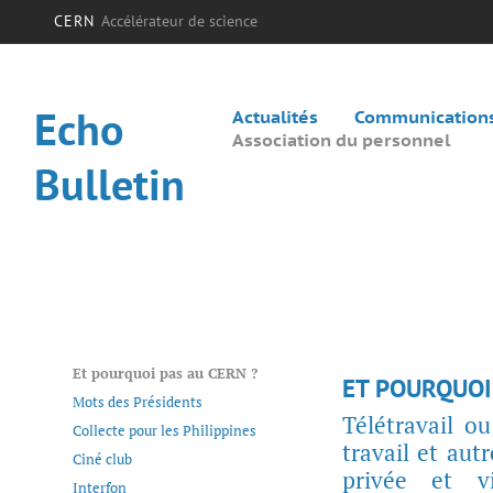
CERN
Accélérateur de science
Echo
Actualités
Communications 
Association du personnel
Bulletin
Et pourquoi pas au CERN ?
ET POURQUOI
Mots des Présidents
Télétravail o
Collecte pour les Philippines
travail et aut
Ciné club
privée et v
Interfon