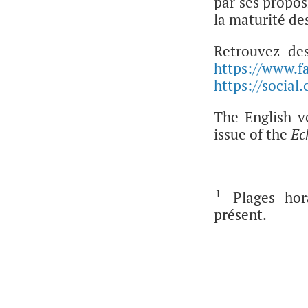
par ses proposi
la maturité d
Retrouvez de
https://www.f
https://social.
The English ve
issue of the
Ec
1
Plages hora
présent.