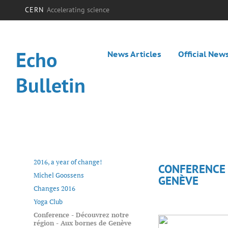
CERN
Accelerating science
Echo
News Articles
Official New
Bulletin
2016, a year of change!
CONFERENCE 
Michel Goossens
GENÈVE
Changes 2016
Yoga Club
Conference - Découvrez notre
région - Aux bornes de Genève