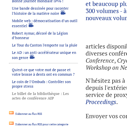
Bonne journée mondiale IPv6 !
et beaucoup plu
Une bande dessinée pour raconter
300 volumes - à
l'histoire de la matière noire
nouveaux volum
Mobile web : démocratisation d’un outil
essentiel
Robert Aymar, décoré de la Légion
d’honneur
articles disponi
Le Tour du Canton l'emporte sur la pluie
diverses confér
Le AD : un anti-accélérateur unique en
son genre
Conference
,
Cry
Workshop on Ne
Qu'est-ce que votre mot de passe et
votre brosse à dents ont en commun ?
N'hésitez pas à
Le coin de l’Ombuds : Contrôler son
propre stress
depuis l'extérie
service de prox
Le billet de la bibliothèque : Les
actes de conférence AIP
Proceedings
.
S'abonner au flux RSS
Envoyer vos co
S'abonner au flux RSS pour cette categorie