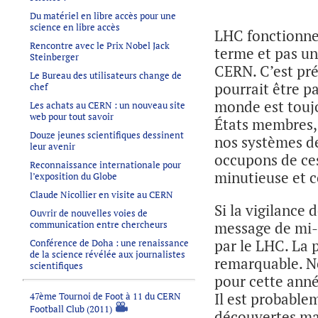
Du matériel en libre accès pour une
science en libre accès
LHC fonctionne 
Rencontre avec le Prix Nobel Jack
terme et pas un
Steinberger
CERN. C’est pr
Le Bureau des utilisateurs change de
pourrait être p
chef
monde est toujo
Les achats au CERN : un nouveau site
web pour tout savoir
États membres, 
Douze jeunes scientifiques dessinent
nos systèmes de
leur avenir
occupons de ces
Reconnaissance internationale pour
minutieuse et c
l’exposition du Globe
Claude Nicollier en visite au CERN
Si la vigilance 
Ouvrir de nouvelles voies de
communication entre chercheurs
message de mi-
par le LHC. La 
Conférence de Doha : une renaissance
de la science révélée aux journalistes
remarquable. No
scientifiques
pour cette anné
Il est probable
47ème Tournoi de Foot à 11 du CERN
Football Club (2011)
découvertes ma