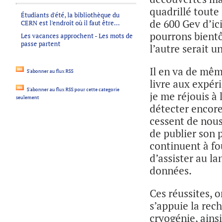
quadrillé toute 
Étudiants d'été, la bibliothèque du
de 600 Gev d’ici
CERN est l'endroit où il faut être...
pourrons bientô
Les vacances approchent - Les mots de
passe partent
l’autre serait 
Il en va de mê
S'abonner au flux RSS
livre aux expér
S'abonner au flux RSS pour cette categorie
je me réjouis à 
seulement
détecter encore
cessent de nous
de publier son 
continuent à fo
d’assister au l
données.
Ces réussites, o
s’appuie la rec
cryogénie, ainsi