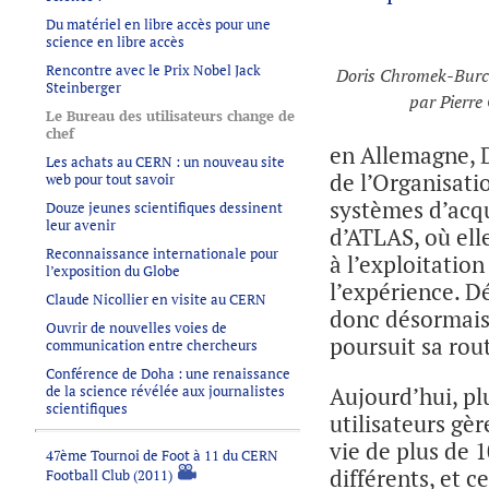
Du matériel en libre accès pour une
science en libre accès
Rencontre avec le Prix Nobel Jack
Doris Chromek-Burc
Steinberger
par Pierre
Le Bureau des utilisateurs change de
chef
en Allemagne, D
Les achats au CERN : un nouveau site
de l’Organisati
web pour tout savoir
systèmes d’acqu
Douze jeunes scientifiques dessinent
leur avenir
d’ATLAS, où ell
Reconnaissance internationale pour
à l’exploitatio
l’exposition du Globe
l’expérience. D
Claude Nicollier en visite au CERN
donc désormais 
Ouvrir de nouvelles voies de
poursuit sa rou
communication entre chercheurs
Conférence de Doha : une renaissance
de la science révélée aux journalistes
Aujourd’hui, pl
scientifiques
utilisateurs gèr
vie de plus de 
47ème Tournoi de Foot à 11 du CERN
différents, et c
Football Club (2011)