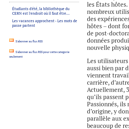
les États hôtes.
Étudiants d'été, la bibliothèque du
nombreux utilis
CERN est l'endroit où il faut être...
des expériences
Les vacances approchent - Les mots de
hôtes – dont fo
passe partent
de post-doctora
données produit
S'abonner au flux RSS
nouvelle physiq
S'abonner au flux RSS pour cette categorie
seulement
Les utilisateurs
aussi bien par d
viennent travai
carrière, d’autr
Actuellement, 32
qu’ils passent 
Passionnés, ils
d’origine, y don
parallèle aux e
beaucoup de res