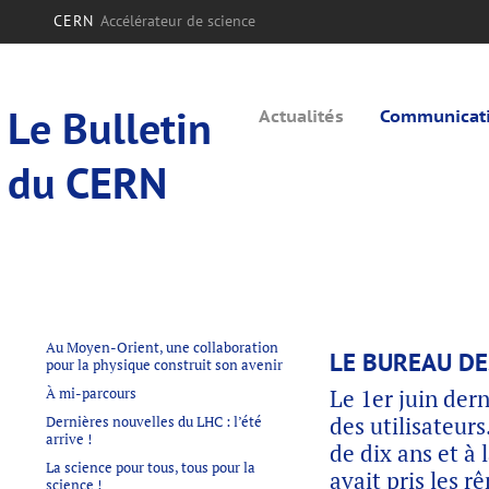
CERN
Accélérateur de science
Le Bulletin
Actualités
Communicatio
du CERN
Au Moyen-Orient, une collaboration
LE BUREAU DE
pour la physique construit son avenir
À mi-parcours
Le 1er juin der
des utilisateur
Dernières nouvelles du LHC : l’été
arrive !
de dix ans et à 
La science pour tous, tous pour la
avait pris les 
science !