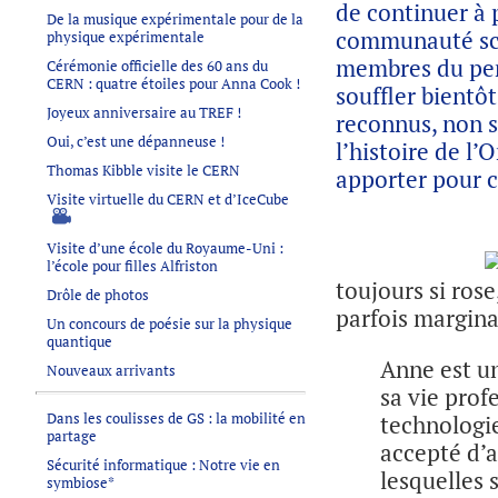
de continuer à 
De la musique expérimentale pour de la
communauté scie
physique expérimentale
membres du pers
Cérémonie officielle des 60 ans du
CERN : quatre étoiles pour Anna Cook !
souffler bientô
Joyeux anniversaire au TREF !
reconnus, non s
Oui, c’est une dépanneuse !
l’histoire de l’
Thomas Kibble visite le CERN
apporter pour co
Visite virtuelle du CERN et d’IceCube
Visite d’une école du Royaume-Uni :
l’école pour filles Alfriston
toujours si rose
Drôle de photos
parfois marginal
Un concours de poésie sur la physique
quantique
Anne est un
Nouveaux arrivants
sa vie prof
Dans les coulisses de GS : la mobilité en
technologie
partage
accepté d’
Sécurité informatique : Notre vie en
lesquelles 
symbiose*