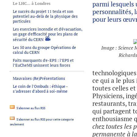
parmi lesquels 
Le LHC… à Londres
personnalités, 
Le succès du projet 11 tesla et son
potentiel au-delà de la physique des
pour leurs œuvr
particules
Les exercices incendie et d'évacuation,
un gage d'efficacité pour les plans de
sécurité du CERN
Image :
Science
Les 50 ans du groupe Opérations de
calcul du CERN
Richards
Faits marquants d'e-EPS : l’EPS et
l’EuCheMS unissent leurs forces
technologiques 
Mauvaises (Re)Présentations
ce qui a le plu
Le coin de l'Ombuds : éthique -
toutes celles e
s’adresser d’abord à soi-même
Physiciens, ing
restaurants, tr
S'abonner au flux RSS
qui partagent 
enthousiasme qu
S'abonner au flux RSS pour cette categorie
chez toutes les 
seulement
permanente à la 