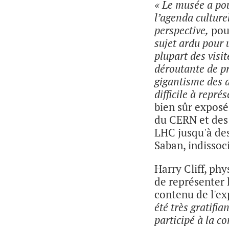
« Le musée a pou
l’agenda culturel
perspective,
pour
sujet ardu pour 
plupart des visi
déroutante de pr
gigantisme des a
difficile à repré
bien sûr expos
du CERN et des
LHC jusqu'à des
Saban, indissoc
Harry Cliff, ph
de représenter 
contenu de l'ex
été très gratifia
participé à la c