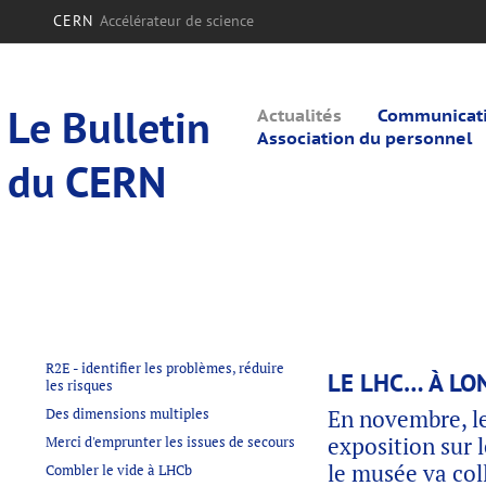
CERN
Accélérateur de science
Le Bulletin
Actualités
Communicatio
Association du personnel
du CERN
R2E - identifier les problèmes, réduire
LE LHC… À LO
les risques
Des dimensions multiples
En novembre, l
exposition sur 
Merci d'emprunter les issues de secours
le musée va col
Combler le vide à LHCb