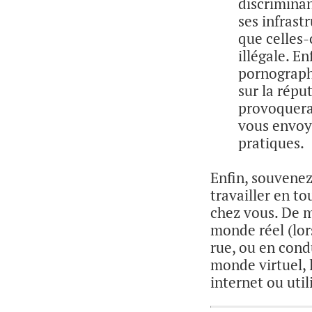
discriminan
ses infrast
que celles-
illégale. En
pornographi
sur la répu
provoquerai
vous envoye
pratiques.
Enfin, souvenez
travailler en t
chez vous. De m
monde réel (lor
rue, ou en condu
monde virtuel, 
internet ou util