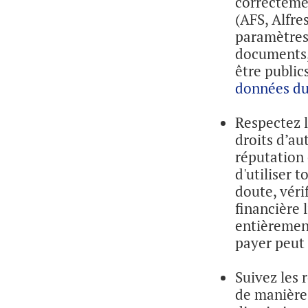
correcteme
(AFS, Alfr
paramètres 
documents,
être public
données d
Respectez l
droits d’au
réputation 
d'utiliser t
doute, véri
financière 
entièrement
payer peut 
Suivez les
de manière 