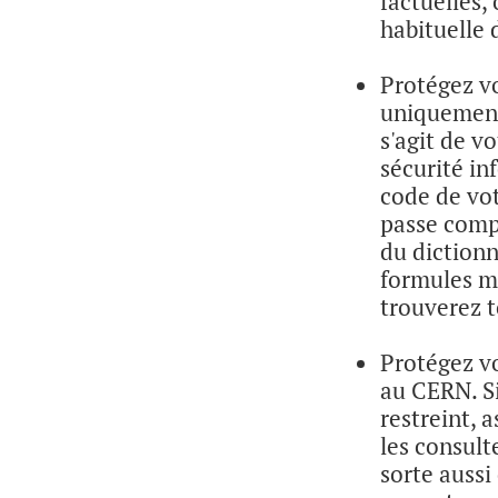
factuelles,
habituelle 
Protégez vo
uniquement
s'agit de v
sécurité in
code de vot
passe compl
du dictionn
formules m
trouverez t
Protégez vo
au CERN. Si
restreint, 
les consult
sorte auss