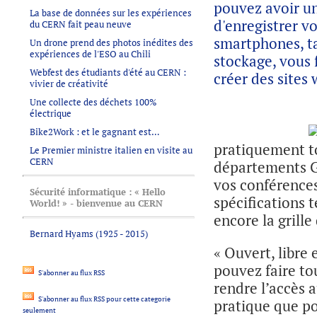
pouvez avoir u
La base de données sur les expériences
d'enregistrer vo
du CERN fait peau neuve
smartphones, ta
Un drone prend des photos inédites des
expériences de l'ESO au Chili
stockage, vous 
Webfest des étudiants d'été au CERN :
créer des sites
vivier de créativité
Une collecte des déchets 100%
électrique
Bike2Work : et le gagnant est…
pratiquement to
Le Premier ministre italien en visite au
CERN
départements GS
vos conférences
Sécurité informatique : « Hello
spécifications 
World! » - bienvenue au CERN
encore la grille
Bernard Hyams (1925 - 2015)
« Ouvert, libre
pouvez faire to
S'abonner au flux RSS
rendre l’accès 
S'abonner au flux RSS pour cette categorie
pratique que pos
seulement