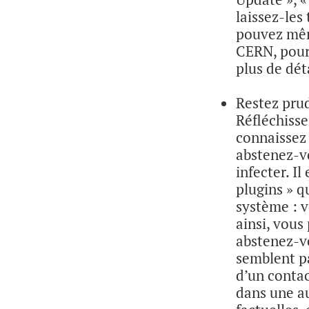
laissez-le
pouvez mêm
CERN, pour 
plus de dét
Restez prud
Réfléchisse
connaissez 
abstenez-vo
infecter. I
plugins » q
système : v
ainsi, vous
abstenez-vo
semblent pa
d’un contac
dans une a