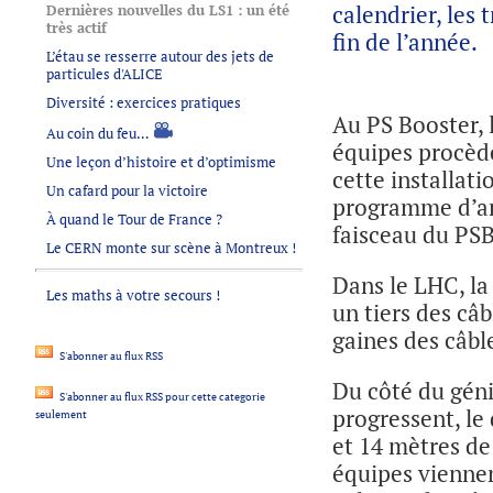
calendrier, les 
Dernières nouvelles du LS1 : un été
très actif
fin de l’année.
L’étau se resserre autour des jets de
particules d'ALICE
Diversité : exercices pratiques
Au PS Booster, l
Au coin du feu…
équipes procèd
Une leçon d’histoire et d’optimisme
cette installat
Un cafard pour la victoire
programme d’am
À quand le Tour de France ?
faisceau du PSB
Le CERN monte sur scène à Montreux !
Dans le LHC, l
Les maths à votre secours !
un tiers des câ
gaines des câble
S'abonner au flux RSS
Du côté du génie
S'abonner au flux RSS pour cette categorie
progressent, le
seulement
et 14 mètres de 
équipes viennen