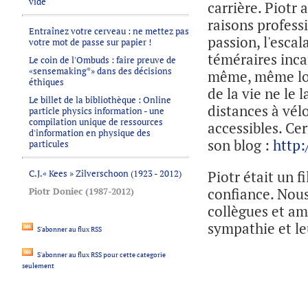
vide
carrière. Piotr
raisons profess
Entraînez votre cerveau : ne mettez pas
passion, l'esca
votre mot de passe sur papier !
téméraires inca
Le coin de l'Ombuds : faire preuve de
«sensemaking*» dans des décisions
même, même lors
éthiques
de la vie ne le 
Le billet de la bibliothèque : Online
distances à vél
particle physics information - une
compilation unique de ressources
accessibles. Cer
d'information en physique des
son blog :
http:
particules
C.J.« Kees » Zilverschoon (1923 - 2012)
Piotr était un f
confiance. Nous
Piotr Doniec (1987-2012)
collègues et am
sympathie et le
S'abonner au flux RSS
S'abonner au flux RSS pour cette categorie
seulement