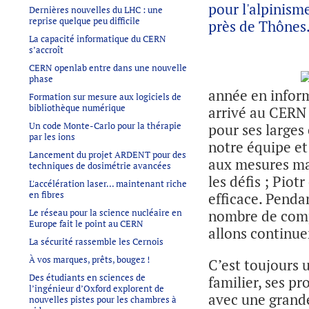
pour l'alpinism
Dernières nouvelles du LHC : une
reprise quelque peu difficile
près de Thônes
La capacité informatique du CERN
s’accroît
CERN openlab entre dans une nouvelle
phase
année en inform
Formation sur mesure aux logiciels de
bibliothèque numérique
arrivé au CERN 
Un code Monte-Carlo pour la thérapie
pour ses larges
par les ions
notre équipe et
Lancement du projet ARDENT pour des
aux mesures mag
techniques de dosimétrie avancées
les défis ; Pio
L'accélération laser... maintenant riche
en fibres
efficace. Pendan
Le réseau pour la science nucléaire en
nombre de compo
Europe fait le point au CERN
allons continue
La sécurité rassemble les Cernois
À vos marques, prêts, bougez !
C’est toujours 
Des étudiants en sciences de
familier, ses pr
l’ingénieur d’Oxford explorent de
avec une grande
nouvelles pistes pour les chambres à