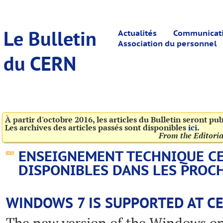
Le Bulletin
Actualités
Communicatio
Association du personnel
du CERN
À partir d'octobre 2016, les articles du Bulletin seront pu
Les archives des articles passés sont disponibles
ici
.
From the Editori
ENSEIGNEMENT TECHNIQUE CE
DISPONIBLES DANS LES PROC
WINDOWS 7 IS SUPPORTED AT C
The new version of the Windows op